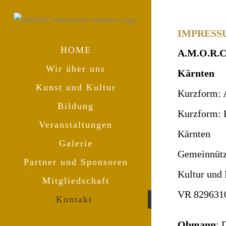
Zum
Inhalt
IMPRESS
springen
HOME
A.M.O.R.C
Wir über uns
Kärnten
Kunst und Kultur
Kurzform:
Bildung
Kurzform: 
Veranstaltungen
Kärnten
Galerie
Gemeinnütz
Partner und Sponsoren
Kultur und
Mitgliedschaft
VR 829631
Kontakt
Obmann
: 