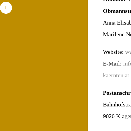
Facebook
Obmannstel
Anna Elisab
Marilene No
Website:
ww
E-Mail:
inf
kaernten.at
Postanschr
Bahnhofstra
9020 Klage